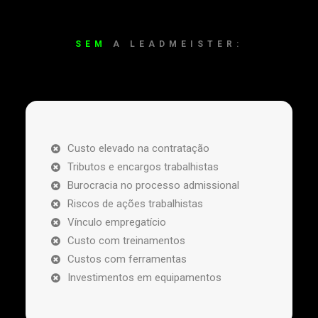
SEM
A LEADMEISTER:
Custo elevado na contratação
Tributos e encargos trabalhistas
Burocracia no processo admissional
Riscos de ações trabalhistas
Vínculo empregatício
Custo com treinamentos
Custos com ferramentas
Investimentos em equipamentos